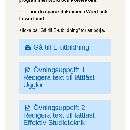
programmen Word och PowerPoint
·
hur du sparar dokument i Word och
PowerPoint.
Klicka på ”Gå till E-utbildning” för att börja.
Gå till E-utbildning
SCORM-
paket
Övningsuppgift 1
Fil
Redigera text till lättläst
Ugglor
Övningsuppgift 2
Fil
Redigera text till lättläst
Effektiv Studieteknik