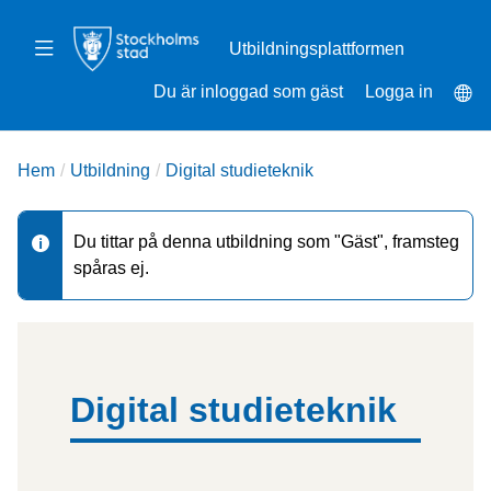
Gå
Vidare
till
till
Växla
huvudinnehåll
sidomeny
navigering
Sp
Du är inloggad som gäst
Logga in
Hem
Utbildning
Digital studieteknik
D
Du tittar på denna utbildning som "Gäst", framsteg
spåras ej.
i
g
Ämnesdisposition
i
Digital studieteknik
t
a