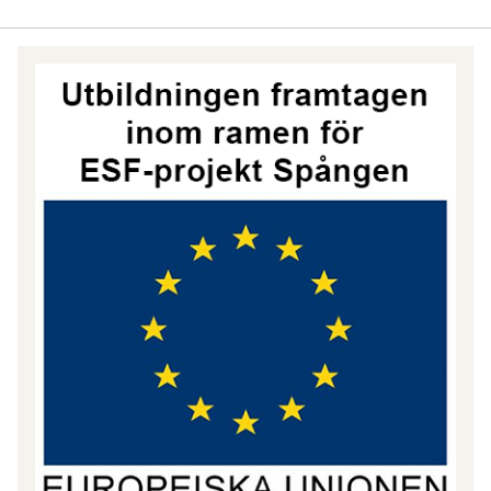
Hoppa
över
(nytt
HTML-
block)