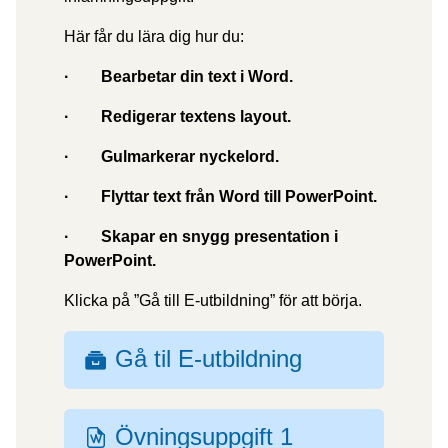
Här får du lära dig hur du:
·
Bearbetar
din text i Word.
·
Redigerar
textens layout.
·
Gulmarkerar
nyckelord.
·
Flyttar
text från Word till PowerPoint.
·
Skapar en snygg
presentation
i
PowerPoint.
Klicka på ”Gå till E-utbildning” för att börja.
Gå til E-utbildning
SCORM-
paket
Övningsuppgift 1
Fil