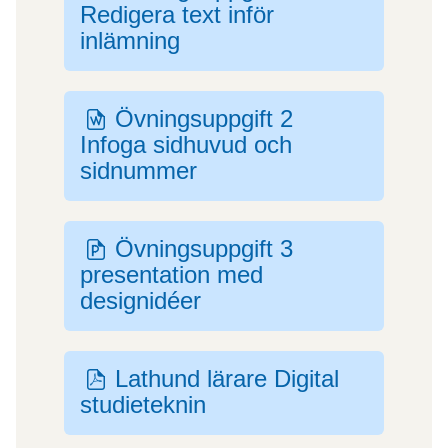
Redigera text inför
inlämning
Övningsuppgift 2
Fil
Infoga sidhuvud och
sidnummer
Övningsuppgift 3
Fil
presentation med
designidéer
Lathund lärare Digital
Fil
studieteknin