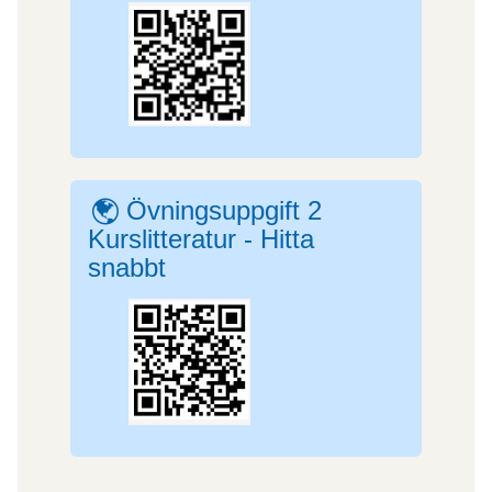
Övningsuppgift 2
Webblänk
Kurslitteratur - Hitta
snabbt