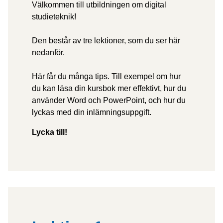
l
Välkommen till utbildningen om digital
studieteknik!
s
t
Den består av tre lektioner, som du ser här
nedanför.
u
Här får du många tips. Till exempel om hur
d
du kan läsa din kursbok mer effektivt, hur du
i
använder Word och PowerPoint, och hur du
lyckas med din inlämningsuppgift.
e
Lycka till!
t
e
k
n