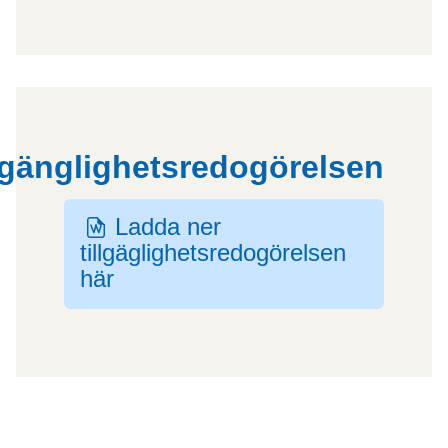
lgänglighetsredogörelsen
Ladda ner
Fil
tillgäglighetsredogörelsen
här