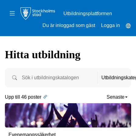
Gå
till
Växla
huvudinnehåll
navigering
Sp
Du är inloggad som gäst
Logga in
Hitta utbildning
Filter
Utbildningskate
Upp till 46 poster
Senaste
Evenemangssäkerhet