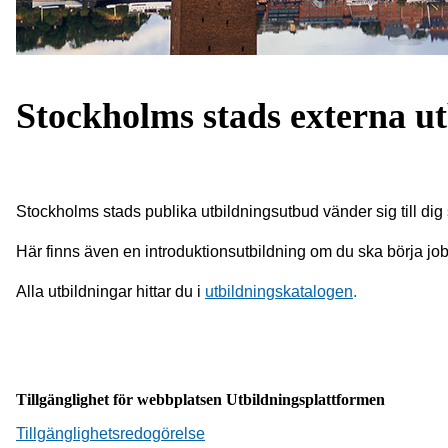
Stockholms stads externa u
Hoppa
över
Stockholms stads publika utbildningsutbud vänder sig till dig 
(nytt
HTML-
Här finns även en introduktionsutbildning om du ska börja jo
block)
Alla utbildningar hittar du i
utbildningskatalogen
.
Tillgänglighet för webbplatsen Utbildningsplattformen
Tillgänglighetsredogörelse