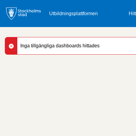
Gå
till
Hit
huvudinnehåll
Inga tillgängliga dashboards hittades