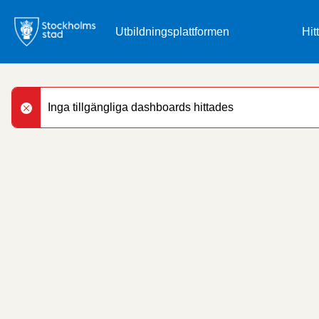
Gå
till
Hit
huvudinnehåll
Inga tillgängliga dashboards hittades